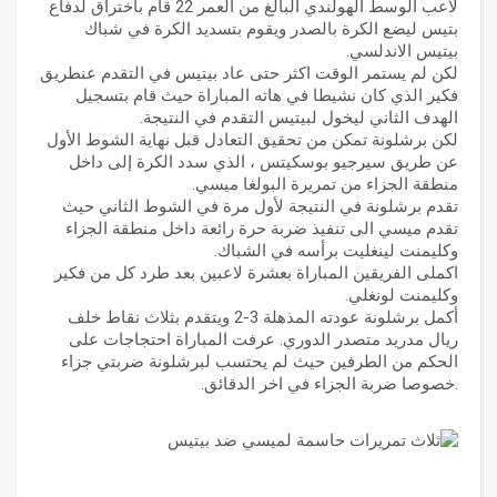
لاعب الوسط الهولندي البالغ من العمر 22 قام باختراق لدفاع
بتيس ليضع الكرة بالصدر ويقوم بتسديد الكرة في شباك
بيتيس الاندلسي.
لكن لم يستمر الوقت اكثر حتى عاد بيتيس في التقدم عنطريق
فكير الذي كان نشيطا في هاته المباراة حيث قام بتسجيل
الهدف الثاني ليخول لبيتيس التقدم في النتيجة.
لكن برشلونة تمكن من تحقيق التعادل قبل نهاية الشوط الأول
عن طريق سيرجيو بوسكيتس ، الذي سدد الكرة إلى داخل
منطقة الجزاء من تمريرة البولغا ميسي.
تقدم برشلونة في النتيجة لأول مرة في الشوط الثاني حيث
تقدم ميسي الى تنفيذ ضربة حرة رائعة داخل منطقة الجزاء
وكليمنت لينغليت برأسه في الشباك.
اكملى الفريقين المباراة بعشرة لاعبين بعد طرد كل من فكير
وكليمنت لونغلي.
أكمل برشلونة عودته المذهلة 3-2 ويتقدم بثلاث نقاط خلف
ريال مدريد متصدر الدوري. عرفت المباراة احتجاجات على
الحكم من الطرفين حيث لم يحتسب لبرشلونة ضربتي جزاء
.خصوصا ضربة الجزاء في اخر الدقائق.