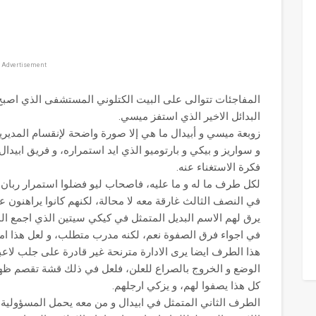
Advertisement
المفاجئات تتوالى على البيت الكتلوني المستشفى الذي اصبح 
البدائل الاخير الذي استفز ميسي.
زوبعة ميسي و أبيدال ما هي إلا صورة واضحة لإنقسام المديري
و سواريز و بيكي و بارتوميو الذي ايد استمراره، و فريق ابيدال
فكرة الاستغناء عنه.
لكل طرف ما له و ما عليه، فاصحاب ليو فضلوا استمرار ربا
في النصف الثالث غارقة معه لا محالة، لكنهم كانوا يراهنون 
يرق لهم الاسم البديل المتمثل في كيكي سيتين الذي اجمع ال
في اجواء فرق الصفوة نعم، لكنه مدرب متطلب، و لعل هذا ام
هذا الطرف ايضا يرى الادارة مترنحة غير قادرة على جلب لاعبي
الوضع و الخروج بالصراع للعلن، فلعل في ذلك قشة تقصم ظهر ا
كل هذا يصفوا لهم، و يزكي ارجلهم.
الطرف الثاني المتمثل في ابيدال و من معه يحمل المسؤولية 