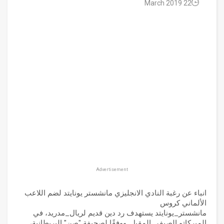
22 March 2019
Advertisement
انباء عن رغبة النادي الانجليزي مانشستر يونايتد لضم اللاعب
الألماني كروس
مانشستر_يونايتد يستهدف رد دين قديم لريال_مدريد، في
الميركاتو الصيفي المقبل. ووفقًا لصحيفة "صن" البريطانية،