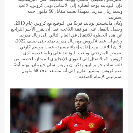
فإن اليونايتد يوجه أنظاره إلى الألماني توني كروس، لاعب
وسط ريال مدريد، تمهيدًا لضمه مقابل 50 مليون جنيه
إسترليني.
وكان مانشستر يونايتد قريبًا من التوقيع مع كروس عام 2013،
وحصل بالفعل على موافقة اللاعب، قبل أن يقرر الأخير التراجع
عن هذه الخطوة للانتقال في العام التالي إلى ريال مدريد.
ورغم أن عقد #كروس مع ريال مدريد يمتد حتى صيف 2022،
إلا أن اللاعب يريد إعادة إحياء مسيرته عقب موسم كارثي
بقميص الميرنجي. ويلعب اليونايتد على رغبة قديمة لدى
كروس، #بالانتقال إلى الدوري الإنجليزي الممتاز، لخطفه من
قلعة سانتياجو برنابيو. يذكر أن باريس سان جيرمان، يهتم أيضًا
بضم كروس، وتشير تقارير إلى أنه مستعد لدفع 68 مليون
إسترليني لإتمام الصفقة.