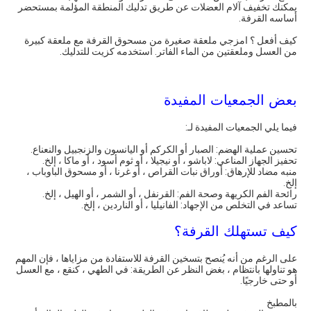
يمكنك تخفيف آلام العضلات عن طريق تدليك المنطقة المؤلمة بمستحضر
أساسه القرفة.
كيف أفعل ؟ امزجي ملعقة صغيرة من مسحوق القرفة مع ملعقة كبيرة
من العسل وملعقتين من الماء الفاتر. استخدمه كزيت للتدليك.
بعض الجمعيات المفيدة
فيما يلي الجمعيات المفيدة لـ:
تحسين عملية الهضم: الصبار أو الكركم أو اليانسون والزنجبيل والنعناع.
تحفيز الجهاز المناعي: لاباشو ، أو نيجيلا ، أو ثوم أسود ، أو ماكا ، إلخ.
منبه مضاد للإرهاق: أوراق نبات القراص ، أو غرنا ، أو مسحوق الباوباب ،
إلخ.
رائحة الفم الكريهة وصحة الفم: القرنفل ، أو الشمر ، أو الهيل ، إلخ.
تساعد في التخلص من الإجهاد: الفانيليا ، أو الناردين ، إلخ.
كيف تستهلك القرفة؟
على الرغم من أنه يُنصح بتسخين القرفة للاستفادة من مزاياها ، فإن المهم
هو تناولها بانتظام ، بغض النظر عن الطريقة: في الطهي ، كنقع ، مع العسل
أو حتى خارجيًا.
بالمطبخ