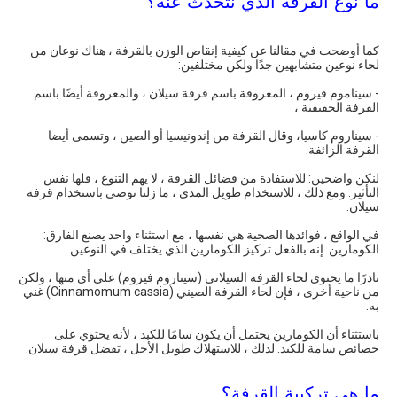
ما نوع القرفة الذي نتحدث عنه؟
كما أوضحت في مقالنا عن كيفية إنقاص الوزن بالقرفة ، هناك نوعان من
لحاء نوعين متشابهين جدًا ولكن مختلفين:
- سيناموم فيروم ، المعروفة باسم قرفة سيلان ، والمعروفة أيضًا باسم
القرفة الحقيقية ،
- سيناروم كاسيا، وقال القرفة من إندونيسيا أو الصين ، وتسمى أيضا
القرفة الزائفة.
لنكن واضحين: للاستفادة من فضائل القرفة ، لا يهم التنوع ، فلها نفس
التأثير. ومع ذلك ، للاستخدام طويل المدى ، ما زلنا نوصي باستخدام قرفة
سيلان.
في الواقع ، فوائدها الصحية هي نفسها ، مع استثناء واحد يصنع الفارق:
الكومارين. إنه بالفعل تركيز الكومارين الذي يختلف في النوعين.
نادرًا ما يحتوي لحاء القرفة السيلاني (سيناروم فيروم) على أي منها ، ولكن
من ناحية أخرى ، فإن لحاء القرفة الصيني (Cinnamomum cassia) غني
به.
باستثناء أن الكومارين يحتمل أن يكون سامًا للكبد ، لأنه يحتوي على
خصائص سامة للكبد. لذلك ، للاستهلاك طويل الأجل ، تفضل قرفة سيلان.
ما هي تركيبة القرفة؟