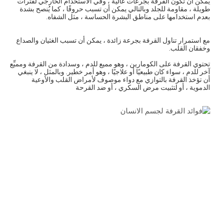
يمكن أن تكون القرفة بجرعات عالية ، وفي الاستخدام الخارجي لفترات
طويلة ، مقاومة للجلد وبالتالي يمكن أن تسبب حروقًا ، كما يُنصح بشدة
بعدم استخدامها على مناطق البشرة الحساسة ، مثل الشفاه.
مع استمرار تناول القرفة بجرعة زائدة ، يمكن أن تسبب الغثيان والصداع
وخفقان القلب.
تحتوي القرفة على الكومارين ، وهو مميع للدم ، وسدادة من القرفة ومميِّع
آخر للدم ، سواء كان طبيعيًا أو علاجيًا ، وهو أمر خطير. وبالمثل ، لا ينبغي
أن تؤخذ القرفة بالتوازي مع دواء موصوف لأمراض القلب والأوعية
الدموية ، أو لتثبيت مرض السكري ، أو ضد القرحة