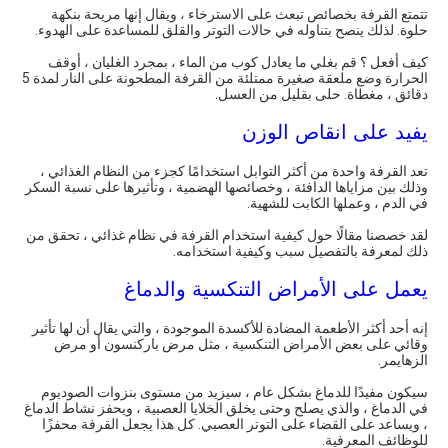
تتمتع القرفة بخصائص تبعث على الاسترخاء ، ويقال إنها مريحة بنكهة
حلوة. لذلك ينصح بتناوله في حالات التوتر والقلق للمساعدة على الهدوء.
كيف أفعل ؟ قم بغلي ما يعادل كوب من الماء ، بمجرد الغليان ، أوقف
الحرارة وضع ملعقة صغيرة ممتلئة من القرفة المطحونة على النار لمدة 5
دقائق ، مغطاة. حلى بقليل من العسل.
يفيد على انقاص الوزن
تعد القرفة واحدة من أكثر التوابل استخدامًا كجزء من النظام الغذائي ،
وذلك بين مزاياها الدافئة ، وخصائصها الهضمية ، وتأثيرها على نسبة السكر
في الدم ، وعملها الكابت للشهية.
لقد خصصنا مقالًا حول كيفية استخدام القرفة في نظام غذائي ، تحقق من
ذلك لمعرفة بالتفصيل سبب وكيفية استخدامه.
يعمل على الأمراض التنكسية والدماغ
إنه أحد أكثر الأطعمة المضادة للأكسدة الموجودة ، والتي يقال أن لها تأثير
وقائي على بعض الأمراض التنكسية ، مثل مرض باركنسون أو مرض
الزهايمر.
سيكون مفيدًا للدماغ بشكل عام ، سيزيد من مستوى بنزوات الصوديوم
في الدماغ ، والذي يصلح وحتى يخلق الخلايا العصبية ، ويحفز نشاط الدماغ
، ويساعد على القضاء على التوتر العصبي. كل هذا يجعل القرفة محفزًا
للوظائف المعرفية.