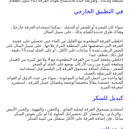
بسيطة ولذيذة ، وطريقة جيدة للاستمتاع بفوائد القرفة أثناء تناول الطعام.
في التطبيق الخارجي
سواء كان للبشرة أو للشعر أو للتدليك ، يمكننا استخدام القرفة خارجيًا ،
وهناك طرق عديدة للقيام بذلك ، على سبيل المثال:
اخلطي القرفة المطحونة مع القليل من الماء حتى تحصلي على عجينة
القرفة التي ستضعينها على المنطقة المراد علاجها ، على سبيل المثال على
الشعر الرطب لمدة 5 ساعات على الأقل ، أو على الجلد لمدة 15 دقيقة
قبل ذلك. شطف جيدا
اخلطي ملعقة كبيرة من القرفة المطحونة مع 4 ملاعق كبيرة من العسل
وملعقة كبيرة من زيت الأركان. يوضع على الجلد أو الشعر
للشعر ، يمكنك إضافة مسحوق القرفة إلى البلسم قبل استخدامه
القرفة المرتبطة بالعسل
إنها واحدة من أجمل التركيبات الموجودة ، سواء من حيث الذوق أو الفوائد
الصحية. خصصنا مقالاً مخصصاً لوصفة وفضائل عسل القرفة ، استشره
لمعرفة المزيد.
كبديل للسكر
استخدم مسحوق القرفة لتحلية الشاي ، والحقن ، والقهوة ، والجبن الأبيض
، والزبادي ، وباختصار: كل تحضيراتك الحلوة. إذا لم تكن تعوض السكر
تمامًا ، فإن إضافة القرفة على الأقل ستقلل من كمية السكر.