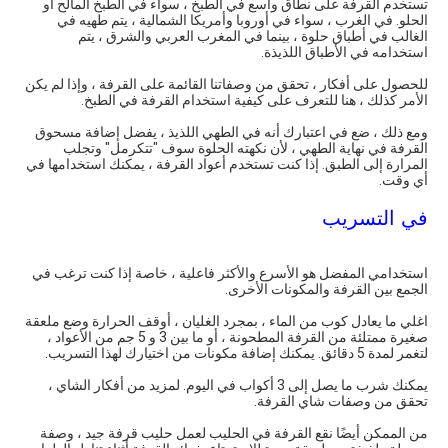
تستخدم القرفة على نطاق واسع في الطبخ ، سواء في الطبخ المالح أو
الحلو. في الغرب ، سواء في أوروبا وأمريكا الشمالية ، يتم طهيه في
الغالب في أطباق حلوة ، بينما في المغرب العربي والشرق ، يتم
استخدامه في الأطباق اللذيذة.
للحصول على أفكار ، تحقق من وصفاتنا القائمة على القرفة ، وإذا لم يكن
الأمر كذلك ، هنا للتعرف على كيفية استخدام القرفة في الطبخ.
ومع ذلك ، ضع في اعتبارك أنه في الطهي اللذيذ ، يفضل إضافة مسحوق
القرفة في نهاية الطهي ، لأن نكهته الحلوة سوف "تتكرمل" وتجلب
المرارة إلى الطبق. إذا كنت تستخدم أعواد القرفة ، يمكنك استخدامها في
أي وقت.
في التسريب
استخدامي المفضل هو الأسرع والأكثر فاعلية ، خاصة إذا كنت ترغب في
الجمع بين القرفة والمكونات الأخرى.
اغلي ما يعادل كوب من الماء ، بمجرد الغليان ، أوقف الحرارة وضع ملعقة
صغيرة ممتلئة من القرفة المطحونة ، أو ما بين 3 و 5 جم من الأعواد ،
لتغمر لمدة 5 دقائق. يمكنك إضافة مكونات من اختيارك لهذا التسريب.
يمكنك شرب ما يصل إلى 3 أكواب في اليوم. لمزيد من أفكار الشاي ،
تحقق من وصفات شاي القرفة.
من الممكن أيضًا نقع القرفة في الحليب لعمل حليب قرفة جيد ، وصفة