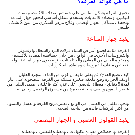
ما هي فوائد القرفة؟
تحتوي القرفة بشكل أساسي على خصائص مضادة للأكسدة ومضادة
للبكتيريا ومضادة للالتهابات. يستخدم بشكل أساسي لتحفيز جهاز المناعة
وتخفيف مشاكل الجهاز الهضمي وعلاج مرض السكري من النوع 2 بشكل
طبيعي.
يفيد جهاز المناعة
القرفة مثالية لجميع أمراض الشتاء: نزلات البرد والسعال والإنفلونزا
والفيروسات الأخرى. في الواقع ، من خلال خصائصه المضادة للأكسدة ،
ومحتواه العالي من المعادن والفيتامينات ، فإنه يقوي جهاز المناعة ، وله
خصائص مضادة للفيروسات ومضادة للميكروبات.
كيف تصنع العلاج؟ قم بغلي ما يعادل كوب من الماء ، بمجرد الغليان ،
أوقف الحرارة وضع ملعقة صغيرة ممتلئة من القرفة المطحونة على النار
لمدة 5 دقائق ، مغطاة. للحصول على علاج أكثر فاعلية ، أضيفي القليل من
عصير الليمون ونصف ملعقة صغيرة من مسحوق الزنجبيل وحلي به.
وتحلى بقليل من العسل. في الواقع ، يعتبر مزيج القرفة والعسل والليمون
من أكثر التركيبات فائدة من الناحية الصحية.
يفيد القولون العصبي و الجهاز الهضمي
القرفة لها خصائص مضادة للالتهابات ، ومضادة للبكتيريا ، ومضادة