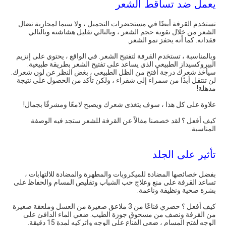
يعمل ضد تساقط الشعر
تستخدم القرفة أيضًا في مستحضرات التجميل ، ولا سيما لمحاربة نضال
الشعر من خلال تقوية حجم الشعر ، وبالتالي تقليل هشاشته وبالتالي
فقدانه. كما أنه يحفز نمو الشعر.
وبالمناسبة ، تستخدم القرفة لتفتيح الشعر. في الواقع ، يحتوي على إنزيم
البيروكسيداز الطبيعي الذي يساعد على تفتيح الشعر بطريقة طبيعية.
سيأخذ شعرك درجة أفتح من الظل الطبيعي ، بغض النظر عن لون شعرك.
لن تنتقل أبدًا من سمراء إلى شقراء ، ولكن تأكد من الحصول على نتيجة
مذهلة!
علاوة على كل هذا ، سوف يتغذى شعرك ويصبح لامعًا ومشرقًا بجمال!
كيف أفعل ؟ لقد خصصنا مقالاً عن القرفة للشعر ستجد فيه الوصفة
المناسبة.
تأثير على الجلد
بفضل خصائصها المضادة للميكروبات والمطهرة والمضادة للالتهابات ،
تساعد القرفة على منع وعلاج حب الشباب وتقليص المسام والحفاظ على
بشرة صحية ونظيفة وناعمة.
كيف أفعل ؟ حضري قناعًا من 3 ملاعق صغيرة من العسل وملعقة صغيرة
من القرفة ونصف من مسحوق جوزة الطيب. ضعي الماء الدافئ على
الوجه لفتح المسام ، ضعي القناع على الوجه واتركيه لمدة 15 دقيقة.