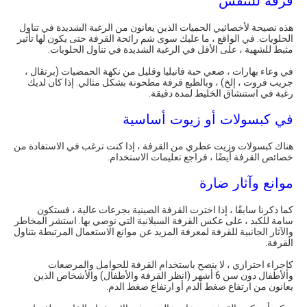
قرفة للتنفس
هذه نصيحة لأخصائيي الحميات الذين يعانون من الرغبة الشديدة في تناول
الحلويات. في الواقع ، ما عليك سوى شم رائحة القرفة حتى يكون لها تأثير
مثبط للشهية ، على الأقل في الرغبة الشديدة في تناول الحلويات.
في وعاء بهارات ، ضعي حبة فانيليا وقليل من نكهة الحمضيات (برتقال ،
جريب فروت ، إلخ) ، وبالطبع قرفة مطحونة بشكل مثالي. إذا كان لديك
رغبة في استنشاق الخليط لمدة دقيقة.
في كبسولات أو زيوت أساسية
هناك كبسولات وزيت عطري من القرفة ، إذا كنت ترغب في الاستفادة من
خصائص القرفة أيضًا ، فراجع تعليمات الاستخدام.
موانع وآثار ضارة
كما ذكرنا سابقًا ، إذا اخترت القرفة الصينية بجرعات عالية ، فستكون
سامة للكبد ، على عكس القرفة السيلانية التي نوصي بها. استشر المخاطر
والآثار الجانبية للقرفة لمعرفة المزيد عن موانع الاستعمال المرتبطة بتناول
القرفة.
كإجراء احترازي ، لا ينصح باستخدام القرفة للحوامل والمرضعات
والأطفال دون سن 6 أشهر (انظر القرفة والأطفال) والأشخاص الذين
يعانون من ارتفاع ضغط الدم أو ارتفاع ضغط الدم.