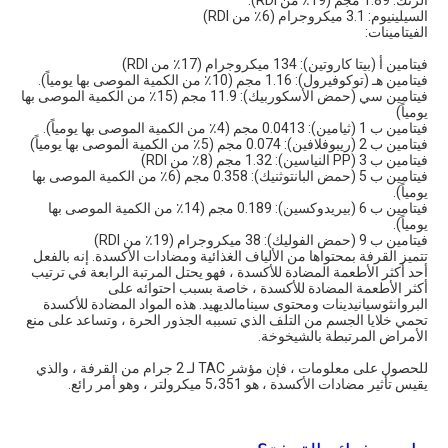
الزنك: 1.89 مجم (19٪ من RDI).
السيلينيوم: 3.1 ميكروجرام (6٪ من RDI)
الفيتامينات:
فيتامين أ (بيتا كاروتين): 134 ميكروجرام (17٪ من RDI)
فيتامين هـ (توكوفيرول): 1.16 مجم (10٪ من الكمية الموصى بها يومياً).
فيتامين سي (حمض الأسكوربيك): 11.9 مجم (15٪ من الكمية الموصى بها
يومياً)
فيتامين ب 1 (ثيامين): 0.0413 مجم (4٪ من الكمية الموصى بها يومياً).
فيتامين ب 2 (ريبوفلافين): 0.074 مجم (5٪ من الكمية الموصى بها يومياً)
فيتامين ب 3 (PP النياسين): 1.32 مجم (8٪ من RDI)
فيتامين ب 5 (حمض البانتوثنيك): 0.358 مجم (6٪ من الكمية الموصى بها
يومياً).
فيتامين ب 6 (بيريدوكسين): 0.189 مجم (14٪ من الكمية الموصى بها
يومياً).
فيتامين ب 9 (حمض الفوليك): 38 ميكروجرام (19٪ من RDI)
تتميز القرفة بمحتواها من الألياف الغذائية ومضادات الأكسدة. إنه بالفعل
أحد أكثر الأطعمة المضادة للأكسدة ، فهو يحتل المرتبة الرابعة في ترتيب
أكثر الأطعمة المضادة للأكسدة ، خاصة بسبب احتوائه على
البروانثوسيانيدينات ومحتوى سينامالديهيد. هذه المواد المضادة للأكسدة
تحمي خلايا الجسم من التلف الذي تسببه الجذور الحرة ، وتساعد على منع
الأمراض المرتبطة بالشيخوخة.
للحصول على معلومات ، فإن مؤشر TAC لـ 2 جرام من القرفة ، والذي
يقيس تأثير مضادات الأكسدة ، هو 5،351 ميكرولتر ، وهو أمر رائع.