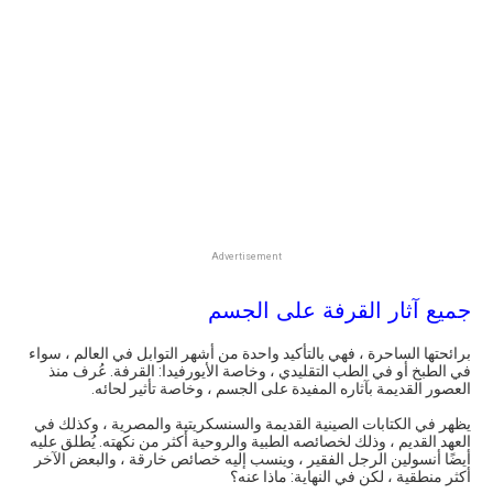
Advertisement
جميع آثار القرفة على الجسم
برائحتها الساحرة ، فهي بالتأكيد واحدة من أشهر التوابل في العالم ، سواء
في الطبخ أو في الطب التقليدي ، وخاصة الأيورفيدا: القرفة. عُرف منذ
العصور القديمة بآثاره المفيدة على الجسم ، وخاصة تأثير لحائه.
يظهر في الكتابات الصينية القديمة والسنسكريتية والمصرية ، وكذلك في
العهد القديم ، وذلك لخصائصه الطبية والروحية أكثر من نكهته. يُطلق عليه
أيضًا أنسولين الرجل الفقير ، وينسب إليه خصائص خارقة ، والبعض الآخر
أكثر منطقية ، لكن في النهاية: ماذا عنه؟