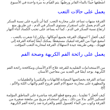
اشطفها جيدًا بالماء الفاتر ورطبها. يتم القيام به مرة واحدة في الأسبوع.
يعمل على حالات التعب
القرفة منبهات تساعد على محاربة التعب. كما أن تأثيره على نسبة السكر
في الدم يعمل على استقرار مستوى السكر في الدم ، عن طريق منع
ارتفاع نسبة السكر في الدم ، كما أنه يساعد على تجنب الكساد أثناء النهار.
كيف أفعل ؟ استهلك القرفة بجميع أشكالها ، ولكن إذا شعرت بالتعب ،
امضغ عودًا من القرفة لتبقيك مستيقظًا. يمكنك أيضًا إضافة القرفة إلى
قهوتك ، وهي طريقة جيدة لاستهلاك القرفة لمحاربة التعب المؤقت.
يعمل على رائحة الفم الكريهة وصحة الفم
من الاستخدامات التقليدية للقرفة علاج آلام الأسنان ومكافحة رائحة الفم
الكريهة. يوجد أيضًا في العديد من معاجين الأسنان.
تساعد القرفة بخصائصها المضادة للالتهابات والبكتيريا والطفيليات
والمطهرة على محاربة جميع آلام الفم: قروح الفم والتهاب اللثة والألم ،
إلخ.
كيف أفعل ؟ تقليديا ، يتم وضع قطع القرفة مباشرة على المناطق المؤلمة
لتسكين الألم. بدلا من ذلك ، يمكن استخدام مزيج من ملعقة صغيرة من
القرفة وكوب من الماء كغسول للفم والغرغرة ضد رائحة الفم الكريهة.