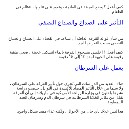
كيف أفعل ؟ وضع القرفة في القائمة ، وتعود على تناولها بانتظام في
الطعام.
التأثير على الصداع والصداع النصفي
من شأن فوائد القرفة الدافئة أن تساعد في القضاء على الصداع والصداع
النصفي بسبب التعرض للبرد.
كيف أفعل ؟ اخلطي مسحوق القرفة بالماء لتشكيل عجينة ، ضعي طبقة
رقيقة على الجبهة لمدة 10 إلى 15 دقيقة.
يعمل على السرطان
هناك العديد من الدراسات التي تُجرى حول تأثير القرفة على السرطان ،
ولا سيما من خلال التأثير المضاد للأكسدة في التوابل. خلصت دراسة
نشرها باحثون في وزارة الزراعة الأمريكية في ماريلاند إلى أن القرفة
تقلل من تكاثر الخلايا السرطانية في سرطان الدم وسرطان الغدد
الليمفاوية.
هذا ليس علاجًا بأي حال من الأحوال ، ولكنه غذاء مفيد بشكل واضح.