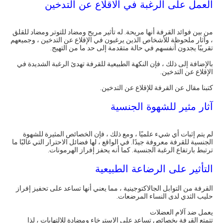
العمل على الرغبة في الاقلاع عن التدخين
من بين فوائد القرفة أنها مريحة. له تأثير مريح ومضاد للتوتر ومضاد للقلق
، وآثار ملحوظة للأشخاص الذين يرغبون في الإقلاع عن التدخين ، وجميعهم
تقريبًا يجدون أنفسهم في حالة متقدمة إلى حد ما من التهيج.
بالإضافة إلى ذلك ، فإن النكهة الطبيعية للقرفة تهدئ الرغبة الشديدة في
الإقلاع عن التدخين.
كتبنا مقال عن القرفة للإقلاع عن التدخين.
آثار مثير للشهوة الجنسية
لم يتم إثبات أي شيء علميًا ، ومع ذلك ، فإن الخصائص المثيرة للشهوة
الجنسية للقرفة معروفة جيدًا. في الواقع ، لها فضائل الاحترار التي غالبًا ما
ترتبط بارتفاع الرغبة الجنسية. كما أنه يحفز إفراز الهرمونات.
التأثير على الرضاعة الطبيعية
القرفة من التوابل الجالاكتوجينية ، مما يعني أنها تساعد على تحفيز إفراز
حليب الثدي لدى النساء المرضعات.
يعمل ضد آلام العضلات
تتمتع القرفة بخصائص تساعد على الاسترخاء ومضادة للالتهابات ، لذا