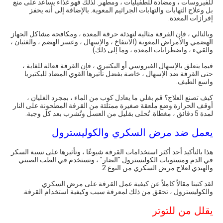
للفيروسات ، ومضادة للطفيليات ، ومطهر. لذلك فهو غذاء يساعد على منع
بل وعلاج التهابات والتهابات الجراثيم المعوية. بالإضافة إلى أنه يحفز
إفرازات المعدة.
وبالتالي ، فإن القرفة مثالية لتهدئة حرقة المعدة ، ومكافحة مشاكل الجهاز
الهضمي والأمراض المعوية (الانتفاخ ، والإسهال ، وعسر الهضم ، والغثيان ،
والقيء ، واضطرابات المعدة ، وما إلى ذلك).
فيما يتعلق بالإسهال الفيروسي أو البكتيري ، فإن القرفة فعالة للغاية ،
حتى القرفة ضد الإسهال ، خاصة بفضل تأثيرها القوي المضاد للبكتيريا
واسع الطيف.
كيف تصنع العلاج؟ قم بغلي ما يعادل كوب من الماء ، بمجرد الغليان ،
أوقف الحرارة وضع ملعقة صغيرة ممتلئة من القرفة المطحونة على النار
لمدة 5 دقائق ، مغطاة. تُحلى بقليل من العسل وتُشرب بعد كل وجبة.
يعمل ضد مرض السكري والكوليسترول
هذا بالتأكيد أحد أكثر استخدامات القرفة شيوعًا ، وتأثيرها على نسبة السكر
في الدم ومستويات الكوليسترول "الضار" ، وتستخدم في الطب الصيني
والهندي لعلاج مرض السكري من النوع 2.
لقد كتبنا مقالاً كاملاً عن كيفية عمل القرفة على مرض السكري
والكوليسترول ، تحقق من ذلك لمعرفة سبب وكيفية استخدام القرفة.
يقلل من للتوتر