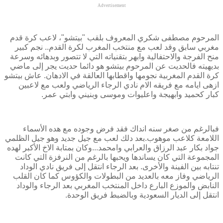
Advertisement
المرحوم مصطفى شكري المعروف بلقب "بيتشو"، لاعب كرة قدم
مغربي سابق وقد لعب مع منتخب المغرب لكرة القدم.. نجم كبير
منح الفرجة والاحتفالية وابهر بتقنياته
التي لا تتصور وبدهائه وسرعة
بديهيته فالحديت عن المرحوم بيتشو هو دائما حديت يجر إلى ماضي
كرة القدم المغربية نجومها واقطابها العالقة في الادهان. عاش بيتشو
ازهى ايامه مع فريقه الام نادي الرجاء الرياضي ولعب مع لاعبين
كبار كحميد وابهيجة واعليوات وموسى وبنيني وابتي عمر.
فبالرغم من صغر سنه انداك فقد فرض وجوده مع هده الأسماء
اللامعة كلاعب موهوب.بعد دلك لعب مع جيل جديد وهو جيل الظلمي
جواد بكار عبد الرزاق والعرابي وامحمد...وكان بمتابة الاخ الأكبر لهده
المجموعة التي كان يساندها ويحبها بالرغم من النرفزة التي كانت
تنتابه بين الفينة والأخرى. بعد الرجاء انتقل إلى فريق نادي الوداد
الرياضي وفاز معه بالعديد من البطولات والكؤوس كما كان القلب
النابض والموزع البارع داخل المنتخب المغربي بعد الرجاء والوداد
انتقل إلى الديار السعودية وبالضبط فريق الوحدة.