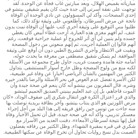
مبارياته بقميص الهلال، وبعد مبارتين غاب فجأة عن الوحدة. لقد
توجهت على نفقة أسرتي إلى جدة حيث كان يقيم شقيقي بيتشو في
إحدى المصحات، وأكد لي المسؤولون عن نادي الوحدة أن الوفاة
ناتجة عن مرض السرطان، وأطلعوني على وثيقة تؤكد ذلك، كما
طلبوا مني التوقيع على وثيقة أخرى كتب عليها أن الوفاة تمت بدون
عنف، لم أفهم مغزى هذه العبارة، أزحت غطاء أبيض كان يغطي
جسده ولم يتبين لي أي أثر للجروح أو عملية جراحية فوقعت، رغم
أنهم قالوا إن العملية أجريت، ثم إنهم منعوني من دخول المصحة
وبقيت في الانتظار وأجري التشريح الطبي دون أن أوقع على وثيقة
الموافقة. لم يتمكن شقيق مصطفى من معرفة ما يحدث حوله،
أمامه جثة هامدة وصمت غريب، حاول طرح مجموعة من الأسئلة
لكنه منع من ولوج المصحة وظل خارج أسوار المستشفى. يتداول
الكثير من المهتمين بالشأن الرياضي أخبارا عن وفاة غير طبيعية،
لكن الأسرة تفضل عدم الغوص في بحر الأسئلة والرضا بالقدر خيره
وشره، قال المقربون من بيتشو أنه كان ينعم في صحة جيدة وأن
الموت فاجأهم، بل إن عبد العليم بينيني الصديق الحميم لبيتشو
والذي قرر اعتزال الكرة فور انتقال شكري إلى صفوف الوداد، «كان
مرض اللوزتين هو الذي ينتاب بيتشو، وآخر بطاقة بريدية توصلت بها
منه جاءت من تونس حين رافق فريقه إلى هذا البلد من أجل إجراء
معسكر تدريبي، وأكد أنه في صحة جيدة، قبل أن تحمل الأخبار وفاة
قيل إنها نتيجة لسرطان الأمعاء». دفنت العديد من الأسرار مع
شكري في قبره بمقبرة الشهداء، وظل الكثير من رفاقه يفضلون
الصمت بدل نسج روايات تحاول أن تخرج الوفاة عن سكتها الطبيعية.