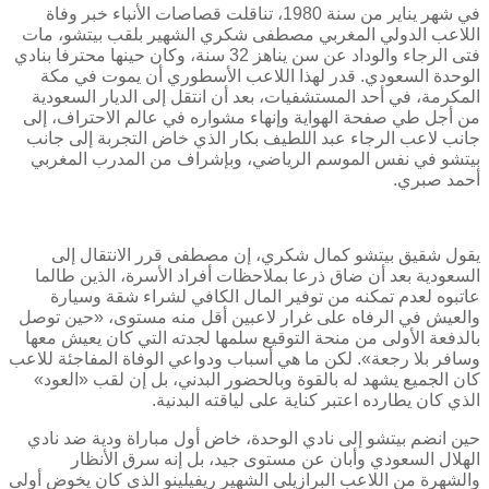
في شهر يناير من سنة 1980، تناقلت قصاصات الأنباء خبر وفاة
اللاعب الدولي المغربي مصطفى شكري الشهير بلقب بيتشو، مات
فتى الرجاء والوداد عن سن يناهز 32 سنة، وكان حينها محترفا بنادي
الوحدة السعودي. قدر لهذا اللاعب الأسطوري أن يموت في مكة
المكرمة، في أحد المستشفيات، بعد أن انتقل إلى الديار السعودية
من أجل طي صفحة الهواية وإنهاء مشواره في عالم الاحتراف، إلى
جانب لاعب الرجاء عبد اللطيف بكار الذي خاض التجربة إلى جانب
بيتشو في نفس الموسم الرياضي، وبإشراف من المدرب المغربي
أحمد صبري.
يقول شقيق بيتشو كمال شكري، إن مصطفى قرر الانتقال إلى
السعودية بعد أن ضاق ذرعا بملاحظات أفراد الأسرة، الذين طالما
عاتبوه لعدم تمكنه من توفير المال الكافي لشراء شقة وسيارة
والعيش في الرفاه على غرار لاعبين أقل منه مستوى، «حين توصل
بالدفعة الأولى من منحة التوقيع سلمها لجدته التي كان يعيش معها
وسافر بلا رجعة». لكن ما هي أسباب ودواعي الوفاة المفاجئة للاعب
كان الجميع يشهد له بالقوة وبالحضور البدني، بل إن لقب «العود»
الذي كان يطارده اعتبر كناية على لياقته البدنية.
حين انضم بيتشو إلى نادي الوحدة، خاض أول مباراة ودية ضد نادي
الهلال السعودي وأبان عن مستوى جيد، بل إنه سرق الأنظار
والشهرة من اللاعب البرازيلي الشهير ريفيلينو الذي كان يخوض أولى