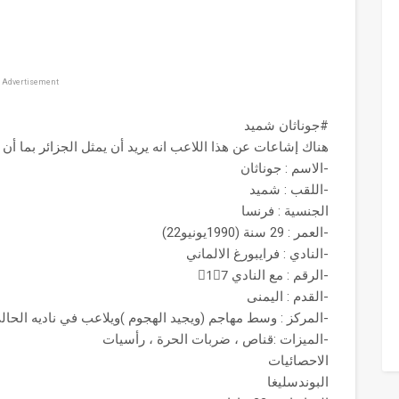
Advertisement
#جوناثان شميد
هناك إشاعات عن هذا اللاعب انه يريد أن يمثل الجزائر بما أن 
-الاسم : جوناثان
-اللقب : شميد
الجنسية : فرنسا
-العمر : 29 سنة (1990يونيو22)
-النادي : فرايبورغ الالماني
-الرقم : مع النادي 1⃣7⃣
-القدم : اليمنى
-المركز : وسط مهاجم (ويجيد الهجوم )ويلاعب في ناديه الحال
-الميزات :قناص ، ضربات الحرة ، رأسيات
الاحصائيات
البوندسليغا