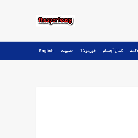
اكمة
كمال أجسام
فورمولا 1
تصويت
English