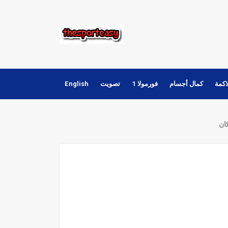
اكمة
كمال أجسام
فورمولا 1
تصويت
English
ان