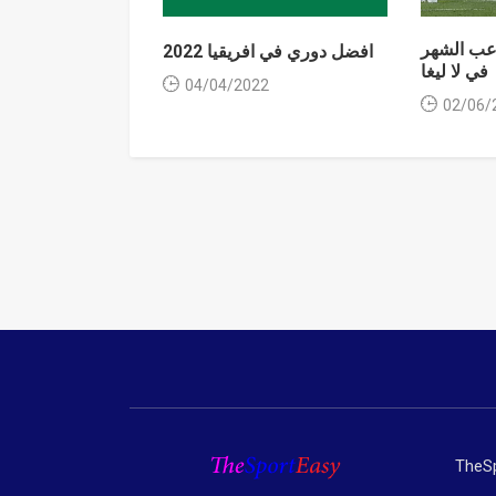
عب الشهر
افضل دوري في افريقيا 2022
في لا ليغا
04/04/2022
02/06/
TheSp