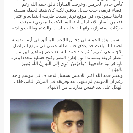
كأس خادم الحرمين. وعرفت المباراة تألق حمد الله رغم
إقصاء فريقه، حيث سجل هدفين لكنه كان هدفا لحملة مسيئة
قادها سعوديون في موقع تويتر بسبب طريقة احتفاله. واعتبر
فئة من أنصار الاتحاد أن احتفالية اللاعب المغربي تضمنت
حركات استفزازية وانهالت عليه بالسب والشتم وطالت والدته
.
وتسبب هذه الحملة في دخول اللاعب المتألق في أزمة نفسية
لحمد الله بلغت حد إغلاق حسابه الشخصي في موقع التواصل
الاجتماعي "تويتر". ثم عاد حمد الله بعد دعم جماهير كبير من
أنصار فريقه ومساندة من إدارة النصر وفتح حسابه مجددا وغرد
بآية قرآنية جاء فيها: " وَأُفَوِّضُ أَمْرِي إِلَى اللَّهِ إِنَّ اللَّهَ بَصِيرٌ
بِالْعِبَادِ ".
ويعتبر حمد الله اكثر اللاعبين تسجيل للاهداف في موسم واحد
رغم ان الموسم لم ينتهي بعد وفريقه في المركز الثاني خلف
الهلال على بعد خمس مباريات من الانتهاء.