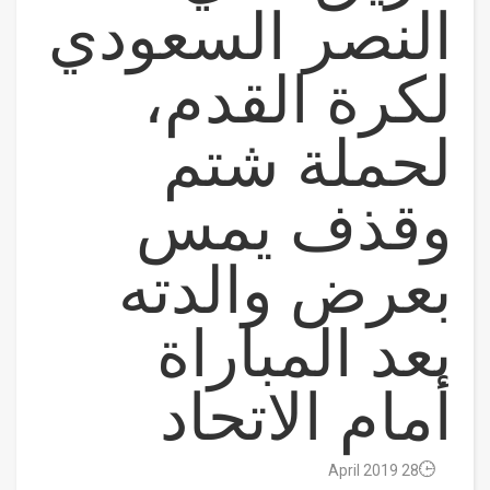
النصر السعودي
لكرة القدم،
لحملة شتم
وقذف يمس
بعرض والدته
بعد المباراة
أمام الاتحاد
28 April 2019