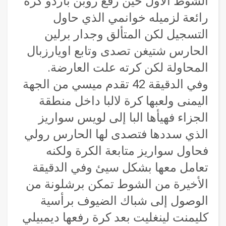
الشوط الأول حين رفع روبن باردو كرة
رائعة لزميله خوانمي الذي حاول
التسجيل لكن المتألق وجدار برلين
الحارس شتيغن تصدى وتابع اويارزبال
المحاولة لكن كرته علت العارضة.
وفي الدقيقة 42 تقدم ميسي من الجهة
اليمنى ولعبها كرة لالبا داخل منطقة
الجزاء فهيأها البا إلى لويس سواريز
الذي سددها فتصدى لها الحارس رولي
فحاول سواريز متابعة الكرة ولكنه
تعامل معها بشكل سيئ وفي الدقيقة
الأخيرة من الشوط تمكن برشلونة من
الوصول إلى شباك الضيوف برأسية
كليمنت لينغليت بعد كرة رفعها ديمبيلي