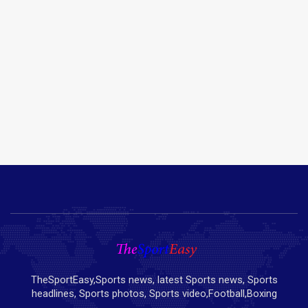
TheSportEasy,Sports news, latest Sports news, Sports
headlines, Sports photos, Sports video,Football,Boxing