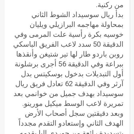
من ركنية.
بدأ ريال سوسيداد الشوط الثاني
بمحاولة مهاجمه البرازيلي ويليان
خوسيه بكرة رأسية علت المرمى وفي
الدقيقة 50 سدد لاعب الفريق الباسكي
روبن باردو طار لها تير شتيغن وأنقذها
ببراعة وفي الدقيقة 56 أجرى برشلونة
أول التبديلات بدخول بوسكيتس بدل
آرثر وفي الدقيقة 62 تعادل فريق ريال
سوسيداد بهدف جميل من خوانمي بعد
تمريرة لاعب الوسط ميكيل مورينو.
وبعد دقيقتين سجل أصحاب الأرض
الهدف الثاني وإستعادو التقدم مجدداً
بتسديدة رائعة من جوردي البا بقدمه